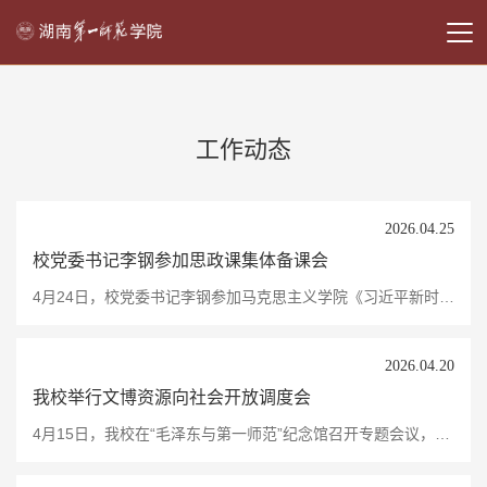
工作动态
2026.04.25
校党委书记李钢参加思政课集体备课会
4月24日，校党委书记李钢参加马克思主义学院《习近平新时代中国特色社会主义思想概论》（以下简称“概论”课）集体备课会。校党委委员、副校长蒋蓉，教务处负责人、马克思主义学院全体行政人员、专任教师及部分学生代表参加。备课会由马克思主义学院院长陈明主持。备课会聚焦习近平总书记“湖南足迹”有机融入课程教学，通过教学展示、专题分享、师生交流等，系统展开教学设计、案例开发与方法创新研讨。在教学展示环节，中南大学杨镇老师作示范分享，...
2026.04.20
我校举行文博资源向社会开放调度会
4月15日，我校在“毛泽东与第一师范”纪念馆召开专题会议，传达学习省委书记沈晓明关于高校文博资源向社会开放的批示精神，并对下一阶段我校文博资源向社会开放工作进行调度部署。校党委副书记黄快林主持会议。会议强调，要深度挖掘、高效利用高校文博资源，推动文化普及与红色基因传承深度融合。为进一步做好我校文博资源向社会开放工作，会议就下一阶段重点任务作出明确要求：一是全面摸清文物家底，系统梳理文博资源开放中的堵点难点问题；...