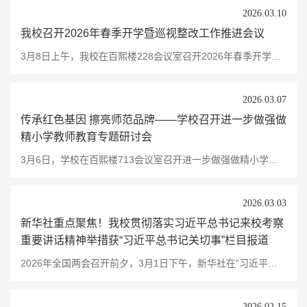
2026.03.10
我校召开2026年春季开学暨巡视整改工作推进会议
3月8日上午，我校在百熙楼228会议室召开2026年春季开学暨巡视整改工作推进会议。校党委书记李钢讲话，党委副书记、校长喻祖国部署新学期工作。会议由党委副书记黄快林主持。会上，纪委书记凌艳平通报了省委巡视整改推进落实工作情况，部署下一步整改工作安排。党委委员、副校长彭晓辉介绍了学科专业优化与小学教育专业培养调整工作。喻祖国部署新学期工作。他指出，2026年是“十五五”开局之年，也是学校深化内涵建设、实现高质量发展的攻坚突破之年，...
2026.03.07
传承红色基因 擦亮师范品牌——学校召开进一步做强做
精小学教师教育专题研讨会
3月6日，学校在百熙楼713会议室召开进一步做强做精小学教师教育专题研讨会。校党委副书记、校长喻祖国出席会议并讲话。校党委委员、副校长彭晓辉主持会议。会议围绕落实巡视整改要求，聚焦“深入贯彻习近平总书记考察我校重要讲话精神，深化教师教育改革，全面提升小学教育专业人才培养质量”核心议题，深入研讨如何将百年师范传统转化为新时代育人优势。初等教育学院汇报了学校六年制公费师范生培养现状、实际困难以及解决思路。相关学院和职能部门交流思路。...
2026.03.03
新华社重点聚焦！我校贯彻落实习近平总书记来校考察
重要讲话精神举措获“习近平总书记关切事”栏目报道
2026年全国两会召开前夕，3月1日下午，新华社在“习近平总书记关切事”栏目发布通讯稿《习近平总书记关切事·两会看落实｜强化教育对科技和人才的支撑作用》，深度回顾了过去一年来全国教育战线落实习近平总书记重要讲话精神的生动实践。我校作为全省唯一高校代表，在第一板块“以‘大思政课’培根铸魂”中被关注报道。如何把习近平总书记的要求贯彻好、落实好，把德育工作做得更到位、更有效？我校把思政教育“小课堂”和社会“大课堂”...
2026.02.15