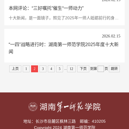
本网评论：“三好嘱托”催生“一师动力”
十大新闻，是一面镜子，照见了2025年一师人砥砺前行的身姿，更是一把火炬，照亮了2026年接续奋斗的新征程。这份光与热的力量源泉，源自习近平总书记“大思政要抓好，红色资源要用好，第一师范要办好”的殷殷嘱托，来自改革创新时勇立潮头的锐意突破，更来自平凡岗位上无数个昼夜兼程攻坚克难的使命担当。回望2025年，那些耀眼的重大突破、闪光的工作亮点，就是这力量最生动的注脚。当贯彻落实习近平总书记考察我校重要讲话精神走深走实，...
2026.02.15
“一四”战略进行时：湖南第一师范学院2025年度十大新
闻
...
上页
1
2
3
4
5
12
下页
到第
页
跳转
地址：长沙市岳麓区枫林三路
邮编：410205
Copyright 2024 湖南第一师范学院