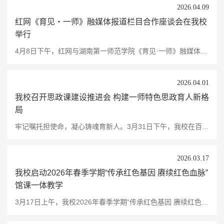
2026.04.09
红网《育见・一师》融媒体报道栏目合作座谈会在我校
举行
4月8日下午，红网与湖南第一师范学院《育见·一师》融媒体报道栏目合作座谈会在我校东方红校区百熙楼701会议室举行。我校党委副书记黄快林主持会议并致辞，湖南红网新媒体集团副总经理张泉森、教育出版工作室副主任曾小颖、资深记者汪衡、摄影记者李丹出席会议。黄快林在致辞中回顾了学校的办学历程，重温了习近平总书记亲临一师考察时的殷切嘱托，介绍了学校牢记嘱托、感恩奋进的生动实践以及师范教育育人特色与成效。他期待，依托红网的强大传播矩阵，...
2026.04.01
我校召开思政课建设推进会 构建一师特色思政育人新格
局
牢记嘱托担使命，凝心铸魂育新人。3月31日下午，我校在百熙楼701会议室召开思政课建设推进会，紧扣习近平总书记关于思政课建设的重要论述及考察学校重要讲话精神，紧扣省委巡视整改要求，全力推动思政课建设提质增效、走深走实。校党委书记李钢出席会议并讲话，湖南省委教育工委宣传部部长、省教育厅思政处处长许抗，湖南省政府参事、省委党史研究院原院长胡振荣应邀出席，校党委副书记黄快林主持会议，校党委委员、副校长蒋蓉作动员报告。...
2026.03.17
我校启动2026年春季学期“传承红色基因 赓续红色血脉”
馆课一体教学
3月17日上午，我校2026年春季学期“传承红色基因 赓续红色血脉”馆课一体教学启动仪式在城南书院校区大礼堂举行。校党委书记李钢出席仪式并宣布2026年春季学期馆课一体教学正式启动。启动仪式上，全体师生共同观看了习近平总书记考察学校的新闻视频，重温习近平总书记殷切嘱托。李钢在讲话中指出，我校素有“千年学府、百年师范”的美誉，是开展爱国主义教育、传承红色基因的好地方。开展馆课一体教学，既是深入贯彻落实习近平总书记嘱托的政治答卷，...